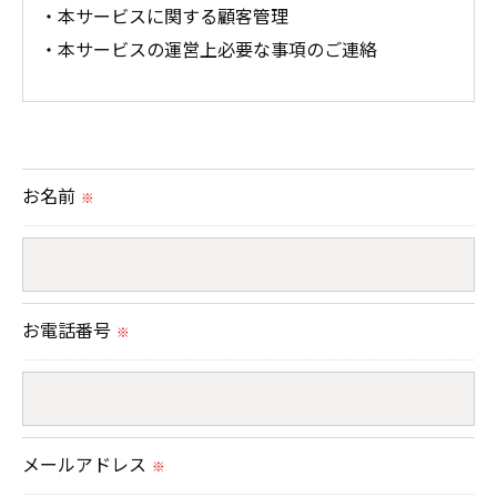
・本サービスに関する顧客管理
・本サービスの運営上必要な事項のご連絡
＜個人情報の提供について＞
当社ではお客様の同意を得た場合または法令に定め
られた場合を除き、
お名前
※
取得した個人情報を第三者に提供することはいたし
ません。
＜個人情報の委託について＞
お電話番号
※
当社では、利用目的の達成に必要な範囲において、
個人情報を外部に委託する場合があります。
これらの委託先に対しては個人情報保護契約等の措
置をとり、適切な監督を行います。
メールアドレス
※