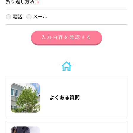
折り返し方法
※
個人情報の開示･訂正･削除・利用停止の具体的手続
きにつきましては、お電話でお問合せ下さい。
電話
メール
よくある質問