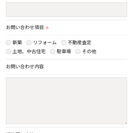
＜個人情報の安全管理＞
当社では、個人情報の漏洩等がなされないよう、適
切に安全管理対策を実施します。
お問い合わせ項目
※
＜個人情報を与えなかった場合に生じる結果＞
新築
リフォーム
不動産査定
必要な情報を頂けない場合は、それに対応した当社
土地、中古住宅
駐車場
その他
のサービスをご提供できない場合がございますので
お問い合わせ内容
予めご了承ください。
＜個人情報の開示･訂正・削除･利用停止の手続につ
いて＞
当社では、お客様の個人情報の開示･訂正･削除・利
用停止の手続を定めさせて頂いております。
ご本人である事を確認のうえ、対応させて頂きま
す。